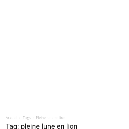
de
la
Rose
Accueil
Tags
Pleine lune en lion
Tag: pleine lune en lion